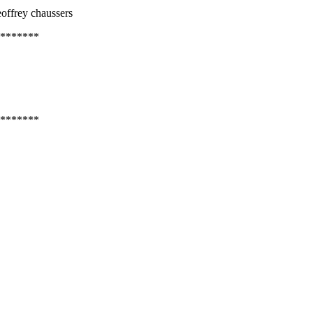
offrey chaussers
*******
*******