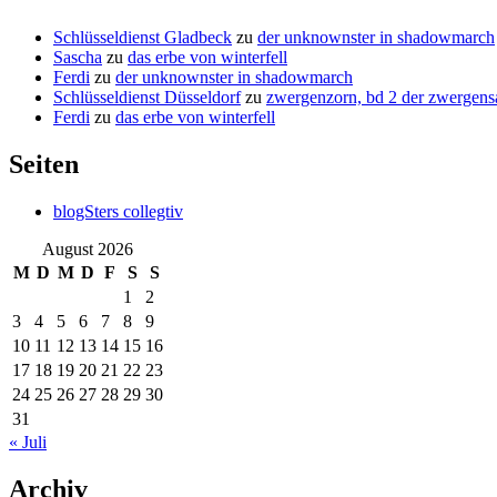
Schlüsseldienst Gladbeck
zu
der unknownster in shadowmarch
Sascha
zu
das erbe von winterfell
Ferdi
zu
der unknownster in shadowmarch
Schlüsseldienst Düsseldorf
zu
zwergenzorn, bd 2 der zwergens
Ferdi
zu
das erbe von winterfell
Seiten
blogSters collegtiv
August 2026
M
D
M
D
F
S
S
1
2
3
4
5
6
7
8
9
10
11
12
13
14
15
16
17
18
19
20
21
22
23
24
25
26
27
28
29
30
31
« Juli
Archiv