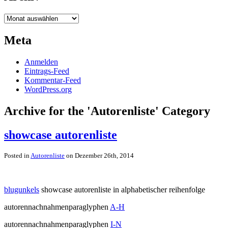
Archiv
Meta
Anmelden
Eintrags-Feed
Kommentar-Feed
WordPress.org
Archive for the 'Autorenliste' Category
showcase autorenliste
Posted in
Autorenliste
on Dezember 26th, 2014
blugunkels
showcase autorenliste in alphabetischer reihenfolge
autorennachnahmenparaglyphen
A-H
autorennachnahmenparaglyphen
I-N