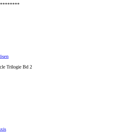
********
Bösen
rcle Trilogie Bd 2
axis