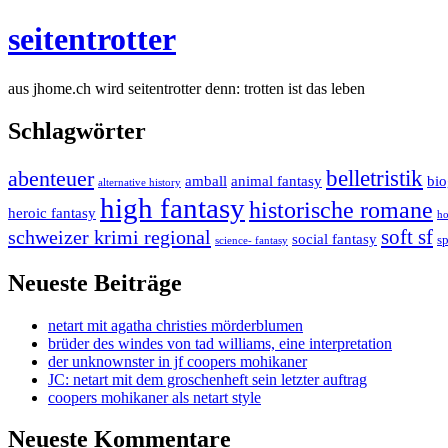
seitentrotter
aus jhome.ch wird seitentrotter denn: trotten ist das leben
Schlagwörter
belletristik
abenteuer
amball
animal fantasy
bio
alternative history
high fantasy
historische romane
heroic fantasy
ho
soft sf
schweizer krimi regional
social fantasy
s
science- fantasy
Neueste Beiträge
netart mit agatha christies mörderblumen
brüder des windes von tad williams, eine interpretation
der unknownster in jf coopers mohikaner
JC: netart mit dem groschenheft sein letzter auftrag
coopers mohikaner als netart style
Neueste Kommentare