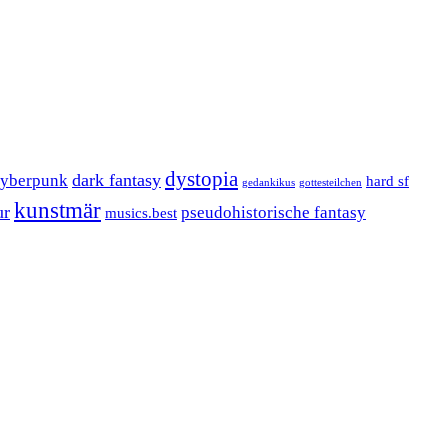
dystopia
dark fantasy
cyberpunk
hard sf
gedankikus
gottesteilchen
kunstmär
ur
pseudohistorische fantasy
musics.best