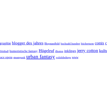
blogger des jahres
comix
graphie
Blogstandbild
buchzahl hundert
bücherturm
jerry cotton
Hügelruf
kult
inklings
humoristische fantasy
bbithall
illusion
urban fantasy
pace opera
www
steampunk
volxbibeltops