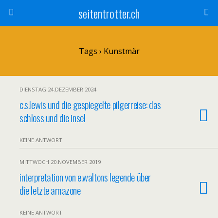
seitentrotter.ch
Tags › Kunstmär
DIENSTAG 24.DEZEMBER 2024
c.s.lewis und die gespiegelte pilgerreise: das
schloss und die insel
KEINE ANTWORT
MITTWOCH 20.NOVEMBER 2019
interpretation von e.waltons legende über
die letzte amazone
KEINE ANTWORT