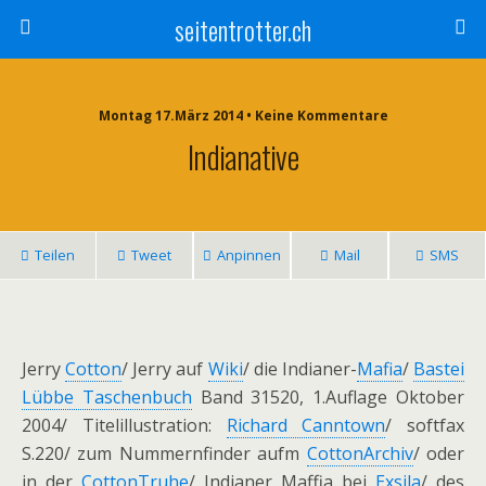
seitentrotter.ch
Montag 17.März 2014 • Keine Kommentare
Indianative
Teilen
Tweet
Anpinnen
Mail
SMS
Jerry
Cotton
/ Jerry auf
Wiki
/ die Indianer-
Mafia
/
Bastei
Lübbe Taschenbuch
Band 31520, 1.Auflage Oktober
2004/ Titelillustration:
Richard Canntown
/ softfax
S.220/ zum Nummernfinder aufm
CottonArchiv
/ oder
in der
CottonTruhe
/ Indianer Maffia bei
Exsila
/ des