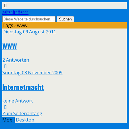
seitentrotter.ch
Tags › www
Dienstag 09.August 2011
WWW
2 Antworten
Sonntag 08.November 2009
Internetmacht
keine Antwort
Zum Seitenanfang
Mobil
Desktop