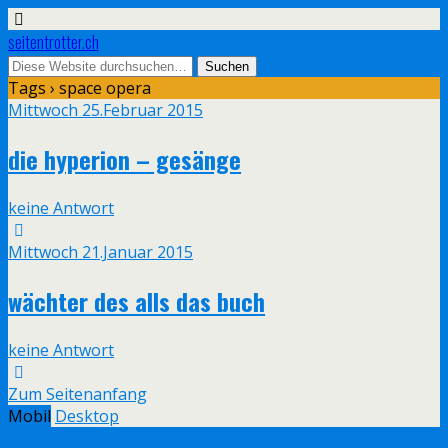
seitentrotter.ch
Tags › space opera
Mittwoch 25.Februar 2015
die hyperion – gesänge
keine Antwort
Mittwoch 21.Januar 2015
wächter des alls das buch
keine Antwort
Zum Seitenanfang
Mobil
Desktop