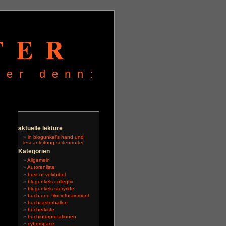
TER
ter denn:
n
aktuelle lektüre
in blogunkel’s hand und
leseanleitung seitentrotter
Kategorien
Allgemein
Autorenliste
best of volxbibel
blugunkels collegtiv
blugunkels storyride
buch und film infotainment
buchcasterhallen
bücherkiste
buchinterpretationen
cyberspace