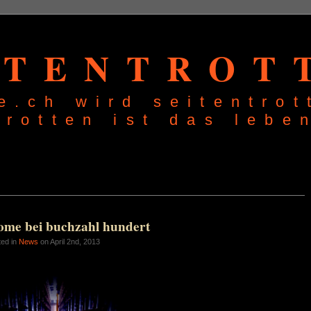
ITENTROT
e.ch wird seitentrot
trotten ist das lebe
ome bei buchzahl hundert
ted in
News
on April 2nd, 2013