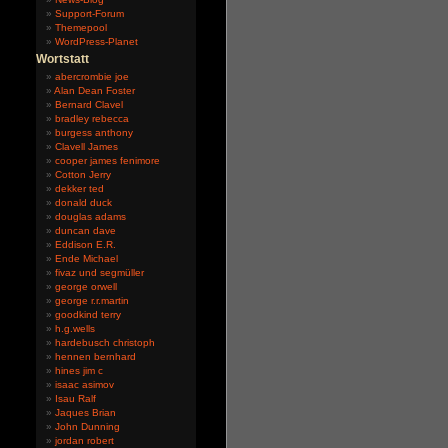
Support-Forum
Themepool
WordPress-Planet
Wortstatt
abercrombie joe
Alan Dean Foster
Bernard Clavel
bradley rebecca
burgess anthony
Clavell James
cooper james fenimore
Cotton Jerry
dekker ted
donald duck
douglas adams
duncan dave
Eddison E.R.
Ende Michael
fivaz und segmüller
george orwell
george r.r.martin
goodkind terry
h.g.wells
hardebusch christoph
hennen bernhard
hines jim c
isaac asimov
Isau Ralf
Jaques Brian
John Dunning
jordan robert