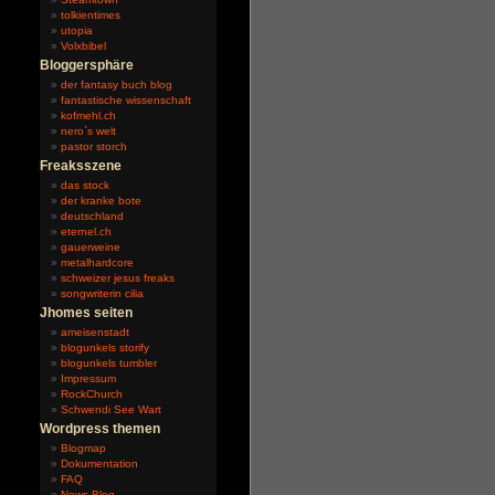
tolkientimes
utopia
Volxbibel
Bloggersphäre
der fantasy buch blog
fantastische wissenschaft
kofmehl.ch
nero`s welt
pastor storch
Freaksszene
das stock
der kranke bote
deutschland
eternel.ch
gauerweine
metalhardcore
schweizer jesus freaks
songwriterin cilia
Jhomes seiten
ameisenstadt
blogunkels storify
blogunkels tumbler
Impressum
RockChurch
Schwendi See Wart
Wordpress themen
Blogmap
Dokumentation
FAQ
News-Blog