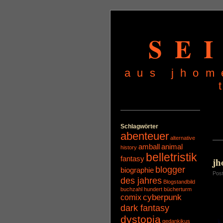
SE
aus jhom
Schlagwörter
abenteuer
alternative
amball
animal
history
belletristik
fantasy
jh
blogger
biographie
Pos
des jahres
Blogstandbild
buchzahl hundert
bücherturm
cyberpunk
comix
dark fantasy
dystopia
gedankikus