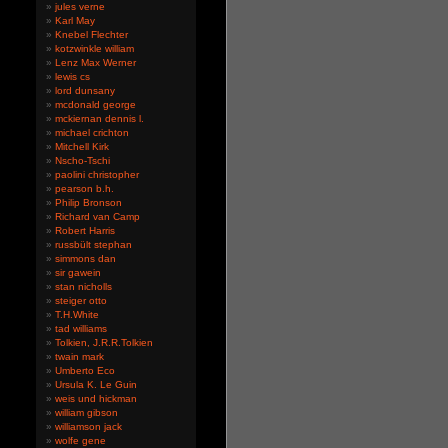
jules verne
Karl May
Knebel Flechter
kotzwinkle william
Lenz Max Werner
lewis cs
lord dunsany
mcdonald george
mckiernan dennis l.
michael crichton
Mitchell Kirk
Nscho-Tschi
paolini christopher
pearson b.h.
Philip Bronson
Richard van Camp
Robert Harris
russbült stephan
simmons dan
sir gawein
stan nicholls
steiger otto
T.H.White
tad williams
Tolkien, J.R.R.Tolkien
twain mark
Umberto Eco
Ursula K. Le Guin
weis und hickman
william gibson
williamson jack
wolfe gene