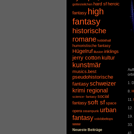
hard sf
heroic
gottesteilchen
high
fantasy
fantasy
historische
romane
hobbithall
humoristische fantasy
Hügelruf
inklings
illusion
jerry cotton
kultur
kunstmär
Auf
musics.best
orb
pseudohistorische
schweizer
fantasy
1. 
krimi regional
8.
H
social
science- fantasy
11.
soft sf
fantasy
space
12.
urban
opera
steampunk
fantasy
19.
volxbibeltops
www
33.
Neueste Beiträge
41.