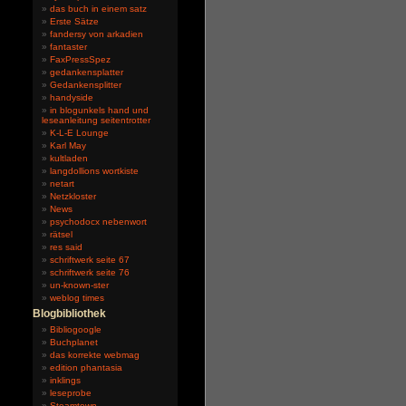
das buch in einem satz
Erste Sätze
fandersy von arkadien
fantaster
FaxPressSpez
gedankensplatter
Gedankensplitter
handyside
in blogunkels hand und
leseanleitung seitentrotter
K-L-E Lounge
Karl May
kultladen
langdollions wortkiste
netart
Netzkloster
News
psychodocx nebenwort
rätsel
res said
schriftwerk seite 67
schriftwerk seite 76
un-known-ster
weblog times
Blogbibliothek
Bibliogoogle
Buchplanet
das korrekte webmag
edition phantasia
inklings
leseprobe
Steamtown