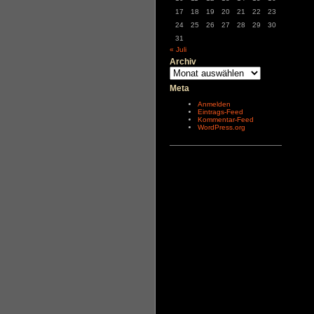
17
18
19
20
21
22
23
24
25
26
27
28
29
30
31
« Juli
Archiv
Archiv
Meta
Anmelden
Eintrags-Feed
Kommentar-Feed
WordPress.org