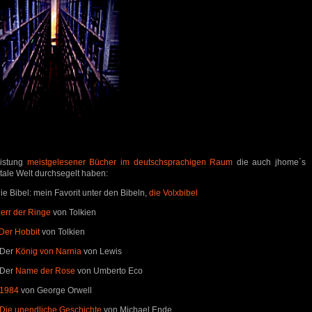
listung
meistgelesener Bücher im deutschsprachigen Raum
die auch jhome`s
itale Welt durchsegelt haben:
Die Bibel: mein Favorit unter den Bibeln,
die Volxbibel
err der Ringe
von Tolkien
Der Hobbit
von Tolkien
 Der
König von Narnia
von Lewis
 Der
Name der Rose
von Umberto Eco
1984
von George Orwell
Die unendliche Geschichte
von Michael Ende