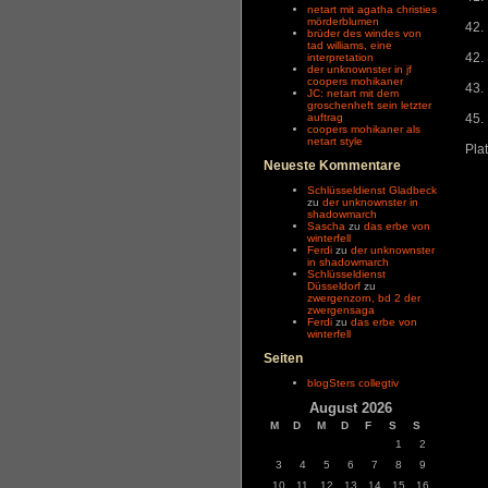
netart mit agatha christies
mörderblumen
42.
brüder des windes von
tad williams, eine
42.
interpretation
der unknownster in jf
coopers mohikaner
43.
JC: netart mit dem
groschenheft sein letzter
auftrag
45.
coopers mohikaner als
netart style
Pla
Neueste Kommentare
Schlüsseldienst Gladbeck
zu
der unknownster in
shadowmarch
Sascha
zu
das erbe von
winterfell
Ferdi
zu
der unknownster
in shadowmarch
Schlüsseldienst
Düsseldorf
zu
zwergenzorn, bd 2 der
zwergensaga
Ferdi
zu
das erbe von
winterfell
Seiten
blogSters collegtiv
August 2026
M
D
M
D
F
S
S
1
2
3
4
5
6
7
8
9
10
11
12
13
14
15
16