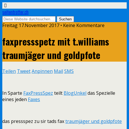
seitentrotter.ch
Freitag 17.November 2017 • Keine Kommentare
faxpressspetz mit t.williams
traumjäger und goldpfote
Teilen
Tweet
Anpinnen
Mail
SMS
In Sparte
FaxPressSpez
teilt
BlogUnkel
das Spezielle
eines jeden
Faxes
das pressspez zu sir tads fax
traumjäger und goldpfote