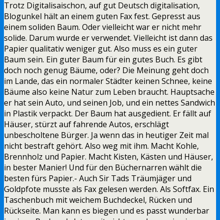
Trotz Digitalisaischon, auf gut Deutsch digitalisation,
Blogunkel hält an einem guten Fax fest. Gepresst aus
einem soliden Baum. Oder vielleicht war er nicht mehr
solide. Darum wurde er verwendet. Vielleicht ist dann das
Papier qualitativ weniger gut. Also muss es ein guter
Baum sein. Ein guter Baum für ein gutes Buch. Es gibt
doch noch genug Bäume, oder? Die Meinung geht doch
im Lande, das ein normaler Städter keinen Schnee, keine
Bäume also keine Natur zum Leben braucht. Hauptsache
er hat sein Auto, und seinen Job, und ein nettes Sandwich
in Plastik verpackt. Der Baum hat ausgedient. Er fällt auf
Häuser, stürzt auf fahrende Autos, erschlägt
unbescholtene Bürger. Ja wenn das in heutiger Zeit mal
nicht bestraft gehört. Also weg mit ihm. Macht Kohle,
Brennholz und Papier. Macht Kisten, Kästen und Häuser,
in bester Manier! Und für den Büchernarren wählt die
besten fürs Papier.- Auch Sir Tads Träumjäger und
Goldpfote musste als Fax gelesen werden. Als Softfax. Ein
Taschenbuch mit weichem Buchdeckel, Rücken und
Rückseite. Man kann es biegen und es passt wunderbar