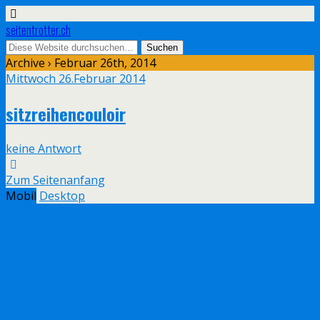
seitentrotter.ch
Archive › Februar 26th, 2014
Mittwoch 26.Februar 2014
sitzreihencouloir
keine Antwort
Zum Seitenanfang
Mobil
Desktop