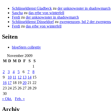
Schlüsseldienst Gladbeck
zu
der unknownster in shadowmarch
Sascha
zu
das erbe von winterfell
Ferdi
zu
der unknownster in shadowmarch
Schlüsseldienst Düsseldorf
zu
zwergenzorn, bd 2 der zwergens
Ferdi
zu
das erbe von winterfell
Seiten
blogSters collegtiv
November 2009
M
D
M
D
F
S
S
1
2
3
4
5
6
7
8
9
10
11
12
13
14
15
16
17
18
19
20
21
22
23
24
25
26
27
28
29
30
« Okt.
Feb. »
Archiv