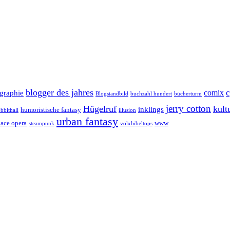
blogger des jahres
comix
graphie
Blogstandbild
buchzahl hundert
bücherturm
jerry cotton
Hügelruf
kult
inklings
humoristische fantasy
bbithall
illusion
urban fantasy
pace opera
www
steampunk
volxbibeltops