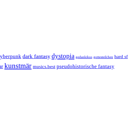
dystopia
dark fantasy
cyberpunk
hard sf
gedankikus
gottesteilchen
kunstmär
ur
pseudohistorische fantasy
musics.best