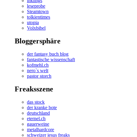
inklings
leseprobe
Steamtown
tolkientimes
utopia
Volxbibel
Bloggersphäre
der fantasy buch blog
fantastische wissenschaft
kofmehl.ch
nero`s welt
pastor storch
Freaksszene
das stock
der kranke bote
deutschland
eternel.ch
gauerweine
metalhardcore
schweizer jesus freaks