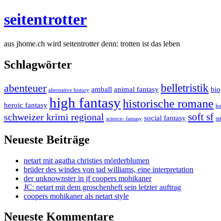
seitentrotter
aus jhome.ch wird seitentrotter denn: trotten ist das leben
Schlagwörter
belletristik
abenteuer
amball
animal fantasy
bio
alternative history
high fantasy
historische romane
heroic fantasy
ho
soft sf
schweizer krimi regional
social fantasy
s
science- fantasy
Neueste Beiträge
netart mit agatha christies mörderblumen
brüder des windes von tad williams, eine interpretation
der unknownster in jf coopers mohikaner
JC: netart mit dem groschenheft sein letzter auftrag
coopers mohikaner als netart style
Neueste Kommentare