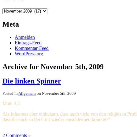
Archiv
Meta
Anmelden
Eintrags-Feed
Kommentar-Feed
WordPress.org
Archive for November 5th, 2009
Die linken Spinner
Posted in
Allgemein
on November 5th, 2009
Math.3,7:
Als Johannes aber mitbekam, dass auch viele von den religiösen Profis
dass ihr euch so bei Gott wieder einschleimen könntet?“
2 Comments »