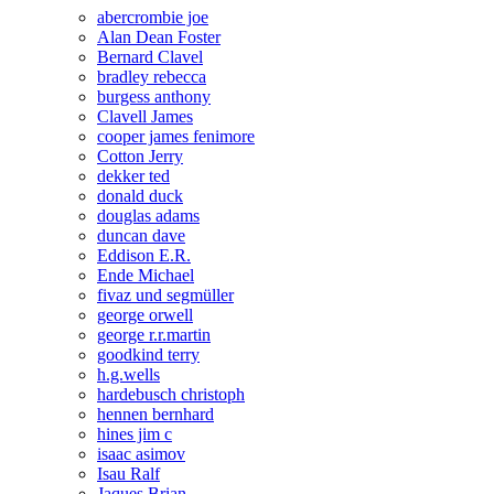
abercrombie joe
Alan Dean Foster
Bernard Clavel
bradley rebecca
burgess anthony
Clavell James
cooper james fenimore
Cotton Jerry
dekker ted
donald duck
douglas adams
duncan dave
Eddison E.R.
Ende Michael
fivaz und segmüller
george orwell
george r.r.martin
goodkind terry
h.g.wells
hardebusch christoph
hennen bernhard
hines jim c
isaac asimov
Isau Ralf
Jaques Brian