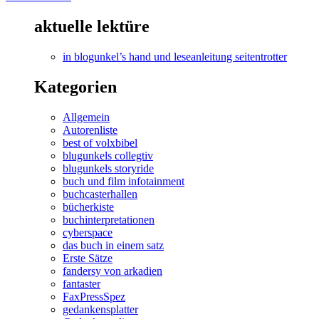
aktuelle lektüre
in blogunkel’s hand und leseanleitung seitentrotter
Kategorien
Allgemein
Autorenliste
best of volxbibel
blugunkels collegtiv
blugunkels storyride
buch und film infotainment
buchcasterhallen
bücherkiste
buchinterpretationen
cyberspace
das buch in einem satz
Erste Sätze
fandersy von arkadien
fantaster
FaxPressSpez
gedankensplatter