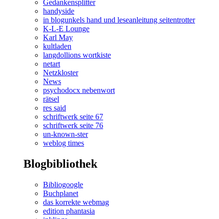
Gedankensplitter
handyside
in blogunkels hand und leseanleitung seitentrotter
K-L-E Lounge
Karl May
kultladen
langdollions wortkiste
netart
Netzkloster
News
psychodocx nebenwort
rätsel
res said
schriftwerk seite 67
schriftwerk seite 76
un-known-ster
weblog times
Blogbibliothek
Bibliogoogle
Buchplanet
das korrekte webmag
edition phantasia