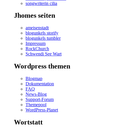
songwriterin cilia
Jhomes seiten
ameisenstadt
blogunkels storify
blogunkels tumbler
Impressum
RockChurch
Schwendi See Wart
Wordpress themen
Blogmap
Dokumentation
FAQ
News-Blog
Support-Forum
Themepool
WordPress-Planet
Wortstatt