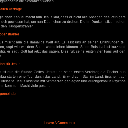
tigmacher in die Schranken weisen.
 alten Verträge
gleichen Kapitel macht nun Jesus klar, dass er nicht alle Ansagen des Peinigers
 sich gewiesen hat, um nun Däumchen zu drehen. Die im Dunkeln sitzen sehen
 den Halogenstrahler.
ogenstrahler
us mischt nun die damalige Welt auf. Er lässt uns an seinen Erfahrungen teil
en, sagt wie wir dem Satan widerstehen können. Seine Botschaft ist kurz und
dig, er sagt, Gott hat jetzt das sagen. Dies ruft seine ersten vier Fans auf den
n.
cher für Jesus
s ist nun die Stunde Gottes. Jesus und seine ersten Verehrer, die Fischer aus
liläa starten eine Tour durch das Land. Er wird zum Star im Land. Erscheint auf
 Titelseite. Jesus lässt die mit Schmerzen geplagten und durchgeknallte Psychos
ihm kommen. Macht viele gesund.
gemeinde
Leave A Comment »