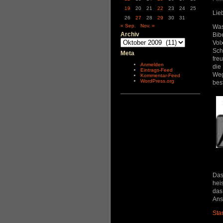
19
20
21
22
23
24
25
Lie
26
27
28
29
30
31
« Sep.
Nov. »
Was
Archiv
Bib
Archiv
Vol
Sch
Meta
fre
Anmelden
die
Eintrags-Feed
Weg
Kommentar-Feed
WordPress.org
bes
Das
hei
das
Ans
St