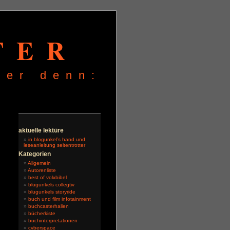
TER
ter denn:
n
aktuelle lektüre
in blogunkel’s hand und
leseanleitung seitentrotter
Kategorien
Allgemein
Autorenliste
best of volxbibel
blugunkels collegtiv
blugunkels storyride
buch und film infotainment
buchcasterhallen
bücherkiste
buchinterpretationen
cyberspace