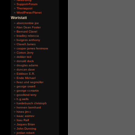
Support-Forum
Themepool
WordPress-Planet
Wortstatt
abercrombie joe
Alan Dean Foster
Bernard Clavel
bradley rebecca
burgess anthony
Clavell James
cooper james fenimore
Cotton Jerry
dekker ted
donald duck
douglas adams
duncan dave
Eddison E.R.
Ende Michael
fivaz und segmüller
george orwell
george r.r.martin
goodkind terry
h.g.wells
hardebusch christoph
hennen bernhard
hines jim c
isaac asimov
Isau Ralf
Jaques Brian
John Dunning
jordan robert