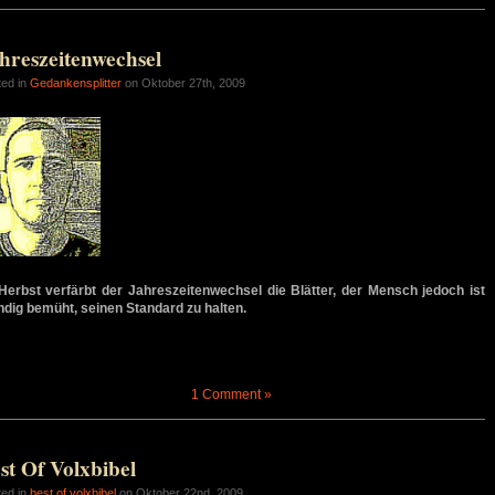
hreszeitenwechsel
ted in
Gedankensplitter
on Oktober 27th, 2009
Herbst verfärbt der Jahreszeitenwechsel die Blätter, der Mensch jedoch ist
ndig bemüht, seinen Standard zu halten.
1 Comment »
st Of Volxbibel
ted in
best of volxbibel
on Oktober 22nd, 2009