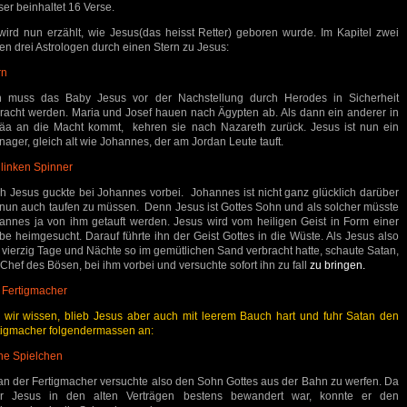
ser beinhaltet 16 Verse.
wird nun erzählt, wie Jesus(das heisst Retter) geboren wurde. Im Kapitel zwei
den drei Astrologen durch einen Stern zu Jesus:
rn
 muss das Baby Jesus vor der Nachstellung durch Herodes in Sicherheit
racht werden. Maria und Josef hauen nach Ägypten ab. Als dann ein anderer in
äa an die Macht kommt, kehren sie nach Nazareth zurück. Jesus ist nun ein
nager, gleich alt wie Johannes, der am Jordan Leute tauft.
 linken Spinner
h Jesus guckte bei Johannes vorbei. Johannes ist nicht ganz glücklich darüber
 nun auch taufen zu müssen. Denn Jesus ist Gottes Sohn und als solcher müsste
annes ja von ihm getauft werden. Jesus wird vom heiligen Geist in Form einer
be heimgesucht. Darauf führte ihn der Geist Gottes in die Wüste. Als Jesus also
 vierzig Tage und Nächte so im gemütlichen Sand verbracht hatte, schaute Satan,
 Chef des Bösen, bei ihm vorbei und versuchte sofort ihn zu fall
zu bringen.
 Fertigmacher
 wir wissen, blieb Jesus aber auch mit leerem Bauch hart und fuhr Satan den
tigmacher folgendermassen an:
ne Spielchen
an der Fertigmacher versuchte also den Sohn Gottes aus der Bahn zu werfen. Da
r Jesus in den alten Verträgen bestens bewandert war, konnte er den