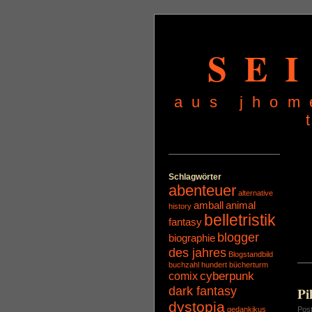
SE
aus jhom
Schlagwörter
abenteuer
alternative
amball
animal
history
belletristik
fantasy
blogger
biographie
des jahres
Blogstandbild
buchzahl hundert
bücherturm
cyberpunk
comix
dark fantasy
Pi
dystopia
gedankikus
Pos