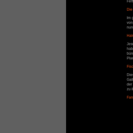
Fer
Die
Im 
von
nun
Hal
Jes
hab
bün
Pla
Fis
Die
Gal
der
zu 
Fan