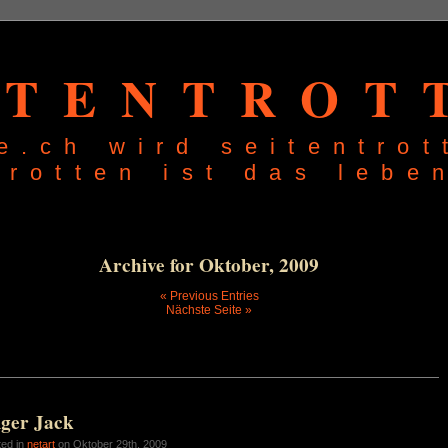
ITENTROT
e.ch wird seitentrot
trotten ist das lebe
Archive for Oktober, 2009
« Previous Entries
Nächste Seite »
lger Jack
ted in
netart
on Oktober 29th, 2009