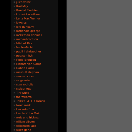
jules verne
Karl May
Knebel Flechter
kotzwinkle william
Lenz Max Werner
lewis cs
lord dunsany
mcdonald george
mckiernan dennis l.
michael crichton
Mitchell Kirk
Nscho-Tschi
paolini christopher
pearson b.h.
Philip Bronson
Richard van Camp
Robert Harris
russbült stephan
simmons dan
sir gawein
stan nicholls
steiger otto
T.H.White
tad williams
Tolkien, J.R.R.Tolkien
twain mark
Umberto Eco
Ursula K. Le Guin
weis und hickman
william gibson
williamson jack
wolfe gene