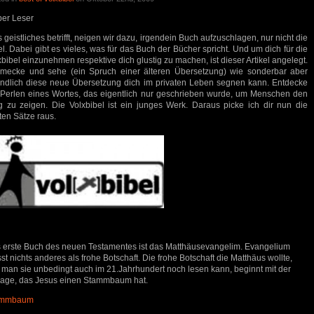
ber Leser
 geistliches betrifft, neigen wir dazu, irgendein Buch aufzuschlagen, nur nicht die
el. Dabei gibt es vieles, was für das Buch der Bücher spricht. Und um dich für die
xbibel einzunehmen respektive dich glustig zu machen, ist dieser Artikel angelegt.
mecke und sehe (ein Spruch einer älteren Übersetzung) wie sonderbar aber
undlich diese neue Übersetzung dich im privaten Leben segnen kann. Entdecke
 Perlen eines Wortes, das eigentlich nur geschrieben wurde, um Menschen den
 zu zeigen. Die Volxbibel ist ein junges Werk. Daraus picke ich dir nun die
ten Sätze raus.
 erste Buch des neuen Testamentes ist das Matthäusevangelim. Evangelium
sst nichts anderes als frohe Botschaft. Die frohe Botschaft die Matthäus wollte,
 man sie unbedingt auch im 21.Jahrhundert noch lesen kann, beginnt mit der
age, das Jesus einen Stammbaum hat.
ammbaum