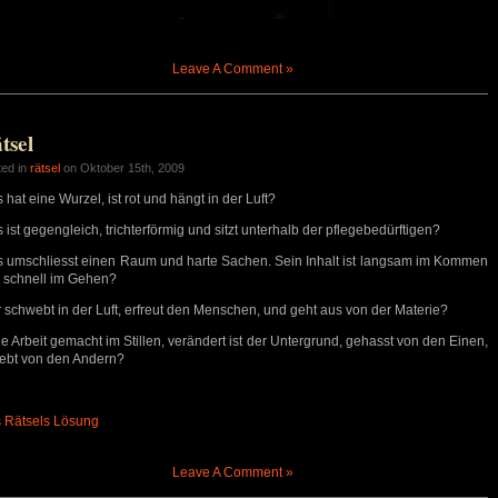
Leave A Comment »
tsel
ted in
rätsel
on Oktober 15th, 2009
 hat eine Wurzel, ist rot und hängt in der Luft?
s ist gegengleich, trichterförmig und sitzt unterhalb der pflegebedürftigen?
s umschliesst einen Raum und harte Sachen. Sein Inhalt ist langsam im Kommen
 schnell im Gehen?
r schwebt in der Luft, erfreut den Menschen, und geht aus von der Materie?
ie Arbeit gemacht im Stillen, verändert ist der Untergrund, gehasst von den Einen,
iebt von den Andern?
 Rätsels Lösung
Leave A Comment »