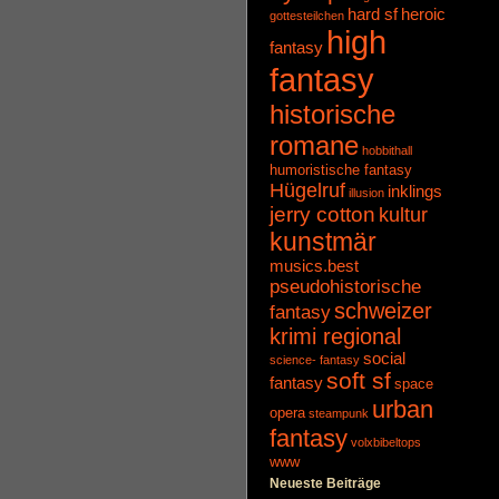
hard sf
heroic
gottesteilchen
high
fantasy
fantasy
historische
romane
hobbithall
humoristische fantasy
Hügelruf
inklings
illusion
jerry cotton
kultur
kunstmär
musics.best
pseudohistorische
schweizer
fantasy
krimi regional
social
science- fantasy
soft sf
fantasy
space
urban
opera
steampunk
fantasy
volxbibeltops
www
Neueste Beiträge