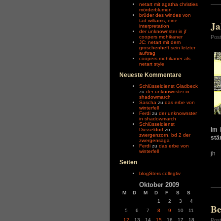
netart mit agatha christies
mörderblumen
brüder des windes von
tad williams, eine
Ja
interpretation
der unknownster in jf
coopers mohikaner
Pos
JC: netart mit dem
groschenheft sein letzter
auftrag
coopers mohikaner als
netart style
Neueste Kommentare
Schlüsseldienst Gladbeck
zu
der unknownster in
shadowmarch
Sascha
zu
das erbe von
winterfell
Ferdi
zu
der unknownster
in shadowmarch
Schlüsseldienst
Im 
Düsseldorf
zu
zwergenzorn, bd 2 der
stä
zwergensaga
Ferdi
zu
das erbe von
winterfell
jh
Seiten
blogSters collegtiv
Oktober 2009
M
D
M
D
F
S
S
1
2
3
4
Be
5
6
7
8
9
10
11
Pos
12
13
14
15
16
17
18