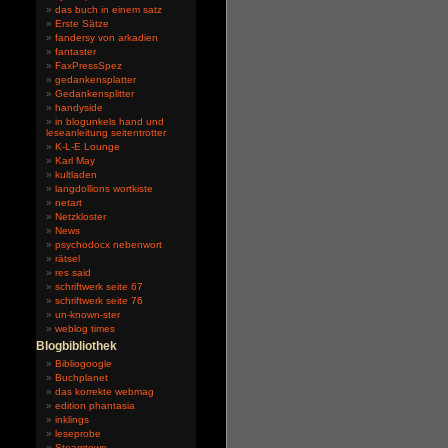
das buch in einem satz
Erste Sätze
fandersy von arkadien
fantaster
FaxPressSpez
gedankensplatter
Gedankensplitter
handyside
in blogunkels hand und
leseanleitung seitentrotter
K-L-E Lounge
Karl May
kultladen
langdollions wortkiste
netart
Netzkloster
News
psychodocx nebenwort
rätsel
res said
schriftwerk seite 67
schriftwerk seite 76
un-known-ster
weblog times
Blogbibliothek
Bibliogoogle
Buchplanet
das korrekte webmag
edition phantasia
inklings
leseprobe
Steamtown