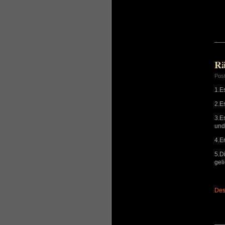
Rä
Pos
1.Es
2.E
3.E
und
4.E
5.D
gel
Des