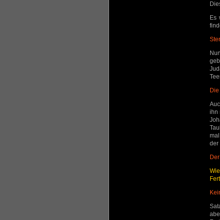
Die
Es 
fin
Ste
Nun
geb
Jud
Tee
Die
Auc
ihn
Joh
Tau
mal
der
Der
Wie
Fer
Kei
Sat
abe