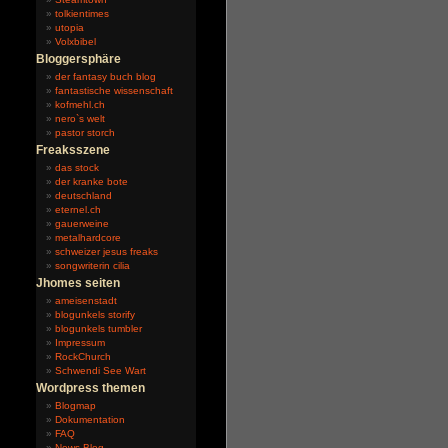
tolkientimes
utopia
Volxbibel
Bloggersphäre
der fantasy buch blog
fantastische wissenschaft
kofmehl.ch
nero`s welt
pastor storch
Freaksszene
das stock
der kranke bote
deutschland
eternel.ch
gauerweine
metalhardcore
schweizer jesus freaks
songwriterin cilia
Jhomes seiten
ameisenstadt
blogunkels storify
blogunkels tumbler
Impressum
RockChurch
Schwendi See Wart
Wordpress themen
Blogmap
Dokumentation
FAQ
News-Blog