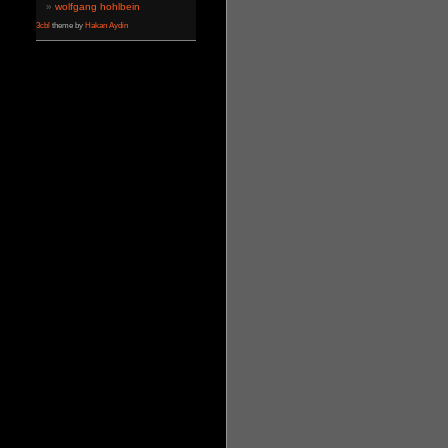
wolfgang hohlbein
3cbl
theme by
Hakan Aydin