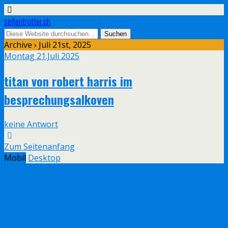
seitentrotter.ch
Archive › Juli 21st, 2025
Montag 21.Juli 2025
titan von robert harris im
besprechungsalkoven
keine Antwort
Zum Seitenanfang
Mobil
Desktop