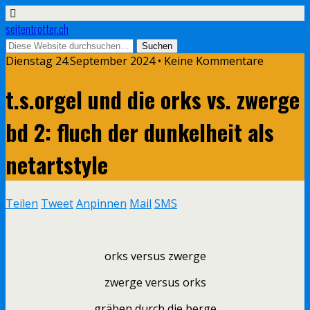
seitentrotter.ch
Dienstag 24.September 2024 • Keine Kommentare
t.s.orgel und die orks vs. zwerge
bd 2: fluch der dunkelheit als
netartstyle
Teilen
Tweet
Anpinnen
Mail
SMS
orks versus zwerge
zwerge versus orks
gräben durch die berge