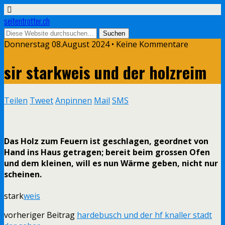
seitentrotter.ch
Donnerstag 08.August 2024 • Keine Kommentare
sir starkweis und der holzreim
Teilen
Tweet
Anpinnen
Mail
SMS
Das Holz zum Feuern ist geschlagen, geordnet von
Hand ins Haus getragen; bereit beim grossen Ofen
und dem kleinen, will es nun Wärme geben, nicht nur
scheinen.
stark
weis
vorheriger Beitrag
hardebusch und der hf knaller stadt