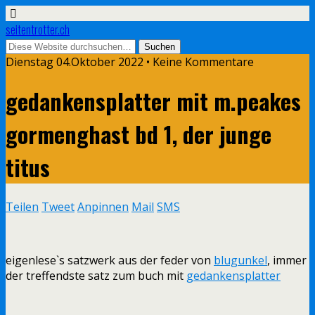
seitentrotter.ch
Dienstag 04.Oktober 2022 • Keine Kommentare
gedankensplatter mit m.peakes
gormenghast bd 1, der junge
titus
Teilen
Tweet
Anpinnen
Mail
SMS
eigenlese`s satzwerk aus der feder von
blugunkel
, immer
der treffendste satz zum buch mit
gedankensplatter