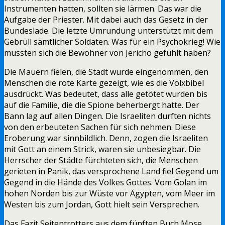
Instrumenten hatten, sollten sie lärmen. Das war die
Aufgabe der Priester. Mit dabei auch das Gesetz in der
Bundeslade. Die letzte Umrundung unterstützt mit dem
Gebrüll sämtlicher Soldaten. Was für ein Psychokrieg! Wie
mussten sich die Bewohner von Jericho gefühlt haben?
Die Mauern fielen, die Stadt wurde eingenommen, den
Menschen die rote Karte gezeigt, wie es die Volxbibel
ausdrückt. Was bedeutet, dass alle getötet wurden bis
auf die Familie, die die Spione beherbergt hatte. Der
Bann lag auf allen Dingen. Die Israeliten durften nichts
von den erbeuteten Sachen für sich nehmen. Diese
Eroberung war sinnbildlich. Denn, zogen die Israeliten
mit Gott an einem Strick, waren sie unbesiegbar. Die
Herrscher der Städte fürchteten sich, die Menschen
gerieten in Panik, das versprochene Land fiel Gegend um
Gegend in die Hände des Volkes Gottes. Vom Golan im
hohen Norden bis zur Wüste vor Ägypten, vom Meer im
Westen bis zum Jordan, Gott hielt sein Versprechen.
Das Fazit Seitentrotters aus dem fünften Buch Mose