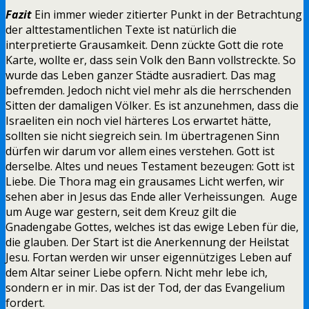
Fazit
Ein immer wieder zitierter Punkt in der Betrachtung
der alttestamentlichen Texte ist natürlich die
interpretierte Grausamkeit. Denn zückte Gott die rote
Karte, wollte er, dass sein Volk den Bann vollstreckte. So
wurde das Leben ganzer Städte ausradiert. Das mag
befremden. Jedoch nicht viel mehr als die herrschenden
Sitten der damaligen Völker. Es ist anzunehmen, dass die
Israeliten ein noch viel härteres Los erwartet hätte,
sollten sie nicht siegreich sein. Im übertragenen Sinn
dürfen wir darum vor allem eines verstehen. Gott ist
derselbe. Altes und neues Testament bezeugen: Gott ist
Liebe. Die Thora mag ein grausames Licht werfen, wir
sehen aber in Jesus das Ende aller Verheissungen. Auge
um Auge war gestern, seit dem Kreuz gilt die
Gnadengabe Gottes, welches ist das ewige Leben für die,
die glauben. Der Start ist die Anerkennung der Heilstat
Jesu. Fortan werden wir unser eigennütziges Leben auf
dem Altar seiner Liebe opfern. Nicht mehr lebe ich,
sondern er in mir. Das ist der Tod, der das Evangelium
fordert.