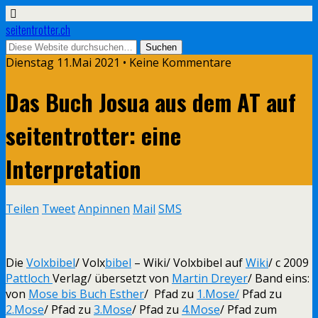
seitentrotter.ch
Dienstag 11.Mai 2021 • Keine Kommentare
Das Buch Josua aus dem AT auf
seitentrotter: eine
Interpretation
Teilen
Tweet
Anpinnen
Mail
SMS
Die
Volxbibel
/ Volx
bibel
– Wiki/ Volxbibel auf
Wiki
/ c 2009
Pattloch
Verlag/ übersetzt von
Martin Dreyer
/ Band eins:
von
Mose bis Buch Esther
/ Pfad zu
1.Mose/
Pfad zu
2.Mose
/ Pfad zu
3.Mose
/ Pfad zu
4.Mose
/ Pfad zum