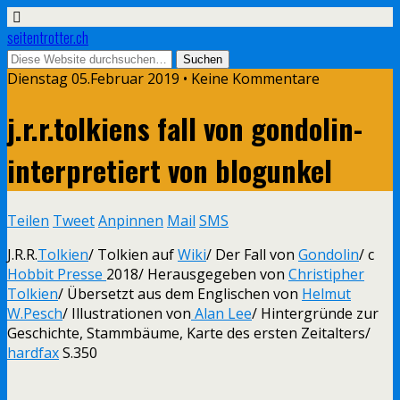
seitentrotter.ch
Dienstag 05.Februar 2019 • Keine Kommentare
j.r.r.tolkiens fall von gondolin-
interpretiert von blogunkel
Teilen
Tweet
Anpinnen
Mail
SMS
J.R.R.
Tolkien
/ Tolkien auf
Wiki
/ Der Fall von
Gondolin
/ c
Hobbit Presse
2018/ Herausgegeben von
Christipher
Tolkien
/ Übersetzt aus dem Englischen von
Helmut
W.Pesch
/ Illustrationen von
Alan Lee
/ Hintergründe zur
Geschichte, Stammbäume, Karte des ersten Zeitalters/
hardfax
S.350