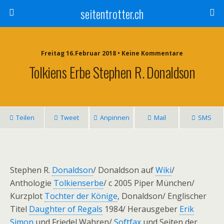
seitentrotter.ch
Freitag 16.Februar 2018 • Keine Kommentare
Tolkiens Erbe Stephen R. Donaldson
Teilen
Tweet
Anpinnen
Mail
SMS
Stephen R.
Donaldson
/ Donaldson auf
Wiki
/
Anthologie
Tolkienserbe
/ c 2005 Piper München/
Kurzplot
Tochter der Könige
, Donaldson/ Englischer
Titel
Daughter of Regals
1984/ Herausgeber
Erik
Simon
und Friedel Wahren/
Softfax
und Seiten der