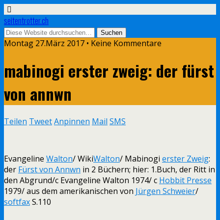
seitentrotter.ch
Montag 27.März 2017 • Keine Kommentare
mabinogi erster zweig: der fürst
von annwn
Teilen
Tweet
Anpinnen
Mail
SMS
Evangeline
Walton
/ Wiki
Walton
/ Mabinogi
erster Zweig
:
der
Fürst von Annwn
in 2 Büchern; hier: 1.Buch, der Ritt in
den Abgrund/c Evangeline Walton 1974/ c
Hobbit Presse
1979/ aus dem amerikanischen von
Jürgen Schweier
/
softfax
S.110