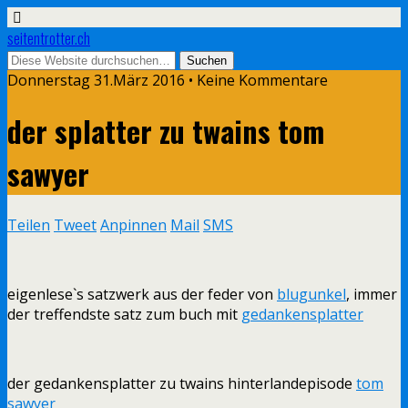
seitentrotter.ch
Donnerstag 31.März 2016 • Keine Kommentare
der splatter zu twains tom
sawyer
Teilen
Tweet
Anpinnen
Mail
SMS
eigenlese`s satzwerk aus der feder von
blugunkel
, immer
der treffendste satz zum buch mit
gedankensplatter
der gedankensplatter zu twains hinterlandepisode
tom
sawyer