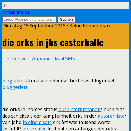
seitentrotter.ch
Dienstag 15.September 2015 • Keine Kommentare
die orks in jhs casterhalle
Teilen
Tweet
Anpinnen
Mail
SMS
blogunkels
kurzflash oder das buch das blogunkel
bloggeriert
die orks in jhomes status
buchinterpretation
/ buch eins
des schicksals der kampfeinheit orks in der
autorenliste
/
von joho
in einem satz
erklärt was tausend worte
verfehlt/
erste sätze
kult mit den anfängen der orks