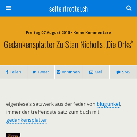
seitentrotter.ch
Freitag 07.August 2015 • Keine Kommentare
Gedankensplatter Zu Stan Nicholls „die Orks“
Teilen
Tweet
Anpinnen
Mail
SMS
eigenlese`s satzwerk aus der feder von
blugunkel
,
immer der treffendste satz zum buch mit
gedankensplatte
r