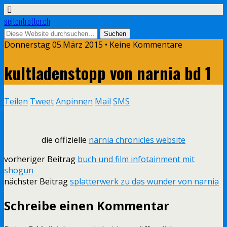
seitentrotter.ch
Donnerstag 05.März 2015 • Keine Kommentare
kultladenstopp von narnia bd 1
Teilen
Tweet
Anpinnen
Mail
SMS
die offizielle
narnia chro
nicles website
vorheriger Beitrag
buch und film infotainment mit
shogun
nächster Beitrag
splatterwerk zu das wunder von narnia
Schreibe einen Kommentar