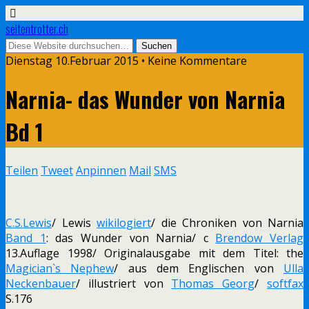
seitentrotter.ch
Dienstag 10.Februar 2015 • Keine Kommentare
Narnia- das Wunder von Narnia
Bd 1
Teilen
Tweet
Anpinnen
Mail
SMS
C.S.Lewis
/ Lewis
wikilogiert
/ die Chroniken von Narnia
Band 1
: das Wunder von Narnia/ c
Brendow Verlag
13.Auflage 1998/ Originalausgabe mit dem Titel: the
Magician`s Nephew
/ aus dem Englischen von
Ulla
Neckenbauer
/ illustriert von
Thomas Georg
/
softfax
S.176