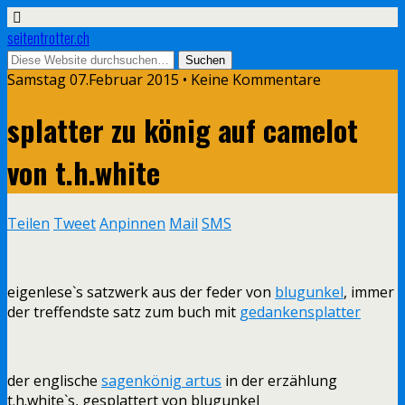
seitentrotter.ch
Samstag 07.Februar 2015 • Keine Kommentare
splatter zu könig auf camelot
von t.h.white
Teilen
Tweet
Anpinnen
Mail
SMS
eigenlese`s satzwerk aus der feder von
blugunkel
, immer
der treffendste satz zum buch mit
gedankensplatter
der englische
sagenkönig artus
in der erzählung
t.h.white`s, gesplattert von blugunkel