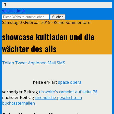
seitentrotter.ch
Samstag 07.Februar 2015 • Keine Kommentare
showcase kultladen und die
wächter des alls
Teilen
Tweet
Anpinnen
Mail
SMS
heise erklärt
space opera
vorheriger Beitrag
t.h.white`s camelot auf seite 76
nächster Beitrag
unendliche geschichte in
buchcasterhallen