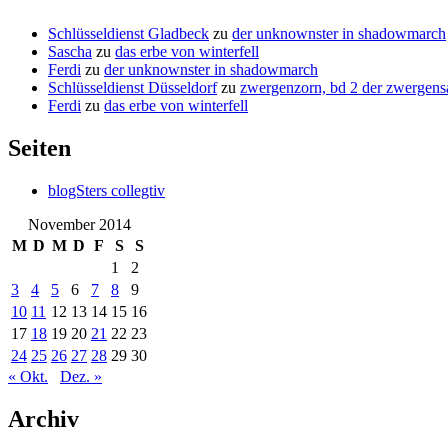
Schlüsseldienst Gladbeck
zu
der unknownster in shadowmarch
Sascha
zu
das erbe von winterfell
Ferdi
zu
der unknownster in shadowmarch
Schlüsseldienst Düsseldorf
zu
zwergenzorn, bd 2 der zwergens
Ferdi
zu
das erbe von winterfell
Seiten
blogSters collegtiv
November 2014
M
D
M
D
F
S
S
1
2
3
4
5
6
7
8
9
10
11
12
13
14
15
16
17
18
19
20
21
22
23
24
25
26
27
28
29
30
« Okt.
Dez. »
Archiv