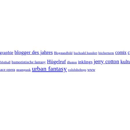
blogger des jahres
comix
graphie
Blogstandbild
buchzahl hundert
bücherturm
jerry cotton
Hügelruf
kult
inklings
humoristische fantasy
bbithall
illusion
urban fantasy
pace opera
www
steampunk
volxbibeltops