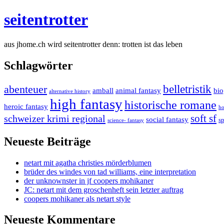
seitentrotter
aus jhome.ch wird seitentrotter denn: trotten ist das leben
Schlagwörter
belletristik
abenteuer
amball
animal fantasy
bio
alternative history
high fantasy
historische romane
heroic fantasy
ho
soft sf
schweizer krimi regional
social fantasy
s
science- fantasy
Neueste Beiträge
netart mit agatha christies mörderblumen
brüder des windes von tad williams, eine interpretation
der unknownster in jf coopers mohikaner
JC: netart mit dem groschenheft sein letzter auftrag
coopers mohikaner als netart style
Neueste Kommentare