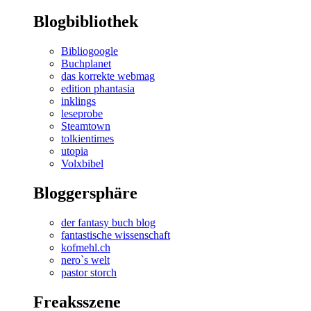
Blogbibliothek
Bibliogoogle
Buchplanet
das korrekte webmag
edition phantasia
inklings
leseprobe
Steamtown
tolkientimes
utopia
Volxbibel
Bloggersphäre
der fantasy buch blog
fantastische wissenschaft
kofmehl.ch
nero`s welt
pastor storch
Freaksszene