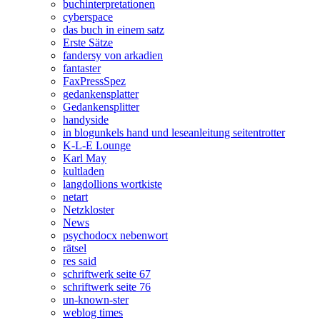
buchinterpretationen
cyberspace
das buch in einem satz
Erste Sätze
fandersy von arkadien
fantaster
FaxPressSpez
gedankensplatter
Gedankensplitter
handyside
in blogunkels hand und leseanleitung seitentrotter
K-L-E Lounge
Karl May
kultladen
langdollions wortkiste
netart
Netzkloster
News
psychodocx nebenwort
rätsel
res said
schriftwerk seite 67
schriftwerk seite 76
un-known-ster
weblog times