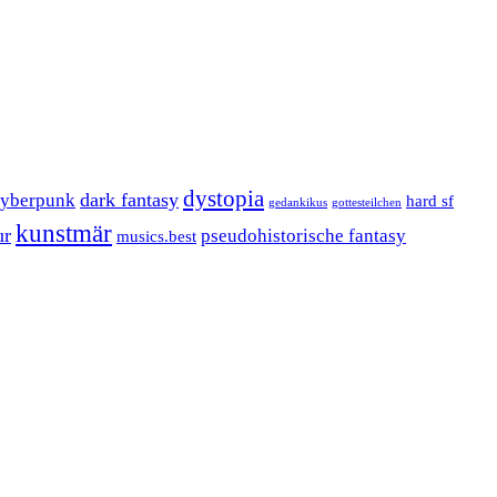
dystopia
dark fantasy
cyberpunk
hard sf
gedankikus
gottesteilchen
kunstmär
ur
pseudohistorische fantasy
musics.best