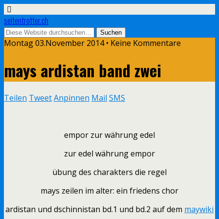
seitentrotter.ch
Montag 03.November 2014 • Keine Kommentare
mays ardistan band zwei
Teilen
Tweet
Anpinnen
Mail
SMS
empor zur währung edel
zur edel währung empor
übung des charakters die regel
mays zeilen im alter: ein friedens chor
ardistan und dschinnistan bd.1 und bd.2 auf dem
maywiki