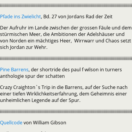
iiiiiiiiiiiiiiiiiiiiiiiiiiiiiiiiiiiiiiiiiiiiiiiiiiiiiiiiiiiiiiiiiiiiiiiiiiiiiiiiiiiiiiiiiiiiiiiiiiiiiiiiiiiiiiii
Pfade ins Zwielicht
, Bd. 27 von Jordans Rad der Zeit
Der Aufruhr im Lande zwischen der grossen Fäule und dem
stürmischen Meer, die Ambitionen der Adelshäuser und
von Norden ein mächtiges Heer, Wirrwarr und Chaos setzt
sich Jordan zur Wehr.
iiiiiiiiiiiiiiiiiiiiiiiiiiiiiiiiiiiiiiiiiiiiiiiiiiiiiiiiiiiiiiiiiiiiiiiiiiiiiiiiiiiiiiiiiiiiiiiiiiiiiiiiiiiiiiii
Pine Barrens
, der shortride des paul f wilson in turners
anthologie spur der schatten
Crazy Craighton`s Trip in die Barrens, auf der Suche nach
einer tiefen Wirklichkeitserfahrung, dem Geheimnis einer
unheimlichen Legende auf der Spur.
iiiiiiiiiiiiiiiiiiiiiiiiiiiiiiiiiiiiiiiiiiiiiiiiiiiiiiiiiiiiiiiiiiiiiiiiiiiiiiiiiiiiiiiiiiiiiiiiiiiiiiiiiiiiiiii
Quellcode
von William Gibson