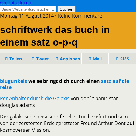
seitentrotter.ch
Montag 11.August 2014 • Keine Kommentare
schriftwerk das buch in
einem satz o-p-q
Teilen
Tweet
Anpinnen
Mail
SMS
blugunkels
weise bringt dich durch einen
satz auf die
reise
Per Anhalter durch die Galaxis
von don`t panic star
douglas adams
Der galaktische Reiseschriftsteller Ford Prefect und sein
von der zerstörten Erde geretteter Freund Arthur Dent auf
kosmoverser Mission.