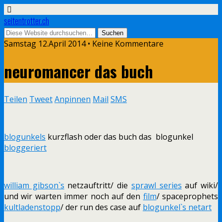
seitentrotter.ch
Samstag 12.April 2014 • Keine Kommentare
neuromancer das buch
Teilen
Tweet
Anpinnen
Mail
SMS
blogunkels
kurzflash oder das buch das blogunkel
bloggeriert
william gibson`s
netzauftritt/ die
sprawl series
auf wiki/
und wir warten immer noch auf den
film
/ spaceprophets
kultladenstopp
/ der run des case auf
blogunkel`s netart