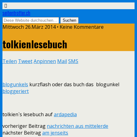
seitentrotter.ch
Mittwoch 26.März 2014 • Keine Kommentare
tolkienlesebuch
Teilen
Tweet
Anpinnen
Mail
SMS
blogunkels
kurzflash oder das buch das blogunkel
bloggeriert
tolkien`s lesebuch auf
ardapedia
vorheriger Beitrag
nachrichten aus mittelerde
nächster Beitrag
am jenseits