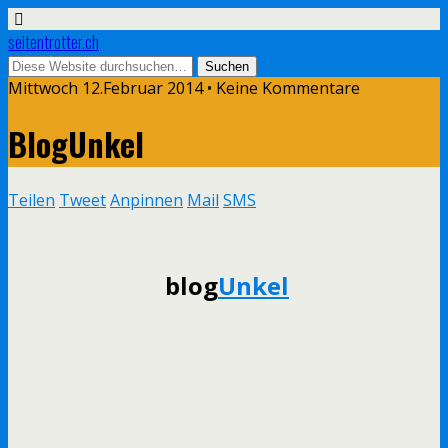
seitentrotter.ch
Mittwoch 12.Februar 2014 • Keine Kommentare
BlogUnkel
Teilen
Tweet
Anpinnen
Mail
SMS
blog
Unkel