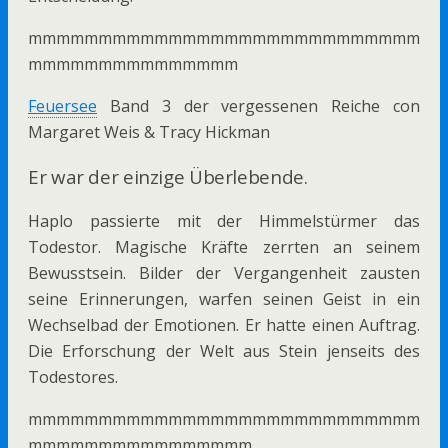
mmmmmmmmmmmmmmmmmmmmmmmmmmmm
mmmmmmmmmmmmmmm
Feuersee
Band 3 der vergessenen Reiche con
Margaret Weis & Tracy Hickman
Er war der einzige Überlebende.
Haplo passierte mit der Himmelstürmer das
Todestor. Magische Kräfte zerrten an seinem
Bewusstsein. Bilder der Vergangenheit zausten
seine Erinnerungen, warfen seinen Geist in ein
Wechselbad der Emotionen. Er hatte einen Auftrag.
Die Erforschung der Welt aus Stein jenseits des
Todestores.
mmmmmmmmmmmmmmmmmmmmmmmmmmmm
mmmmmmmmmmmmmmmm