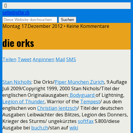
seitentrotter.ch
Montag 17.Dezember 2012 • Keine Kommentare
die orks
Teilen
Tweet
Anpinnen
Mail
SMS
Stan Nicholls
: Die Orks/
Piper München Zürich
, 9.Auflage
Juli 2009/Copyright 1999, 2000 Stan Nichols/Titel der
englischen Originalausgaben:
Bodyguard
of Lightning,
Legion of Thunder
, Warrior of the
Tempest
/ aus dem
englischen von
Christian Jentzsch
/ Titel der deutschen
Ausgaben: Leibwächter des Blitzes, Legion des Donners,
Krieger des Sturms/ ungekürztes
softfax
S.800/diese
Ausgabe bei
buch.ch
/stan auf
wiki