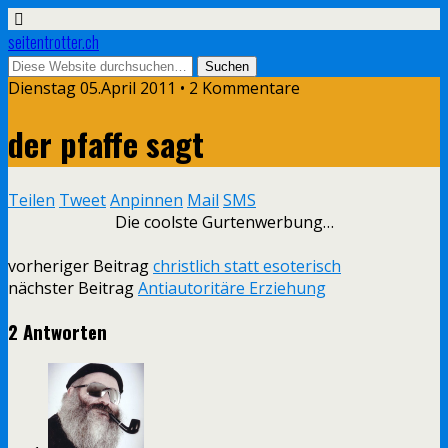
seitentrotter.ch
Dienstag 05.April 2011 • 2 Kommentare
der pfaffe sagt
Teilen
Tweet
Anpinnen
Mail
SMS
Die coolste Gurtenwerbung…
vorheriger Beitrag
christlich statt esoterisch
nächster Beitrag
Antiautoritäre Erziehung
2 Antworten