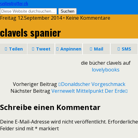
seitentrotter.ch
Freitag 12.September 2014 • Keine Kommentare
clavels spanier
Teilen
Tweet
Anpinnen
Mail
SMS
die bücher clavels auf
lovelybooks
Vorheriger Beitrag
Donaldscher Vorgeschmack
Nächster Beitrag
Vernewelt Mittelpunkt Der Erde
Schreibe einen Kommentar
Deine E-Mail-Adresse wird nicht veröffentlicht.
Erforderliche
Felder sind mit
*
markiert