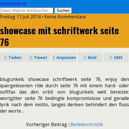
seitentrotter.ch
Freitag 11.Juli 2014 • Keine Kommentare
showcase mit schriftwerk seite
76
Teilen
Tweet
Anpinnen
Mail
SMS
blugunkels showcase schriftwerk seite 76, enjoy den
quergelesenen ride durch seite 76 mit einem hard- oder
softfax das den orbit von blugunkels welt bereiste:
wortgitter seite 76 bedingte kompromislose und gerade
lyrik nach dem motto, langes denken behindert den fluss
der worte…
Vorheriger Beitrag
Bellelenztristik