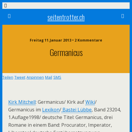
seitentrotter.ch
Freitag 11.Januar 2013 • 2 Kommentare
Germanicus
Teilen
Tweet
Anpinnen
Mail
SMS
Kirk Mitchell
: Germanicus/ Kirk auf
Wiki
/
Germanicus im
Lexikon
/
Bastei Lübbe
, Band 23204,
1.Auflage1998/ deutsche Titel: Germanicus, drei
Romane in einem Band: Procurator, Imperator,